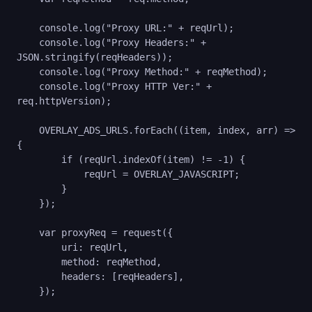
    console.log("Proxy URL:" + reqUrl);

    console.log("Proxy Headers:" + 
JSON.stringify(reqHeaders));

    console.log("Proxy Method:" + reqMethod);

    console.log("Proxy HTTP Ver:" + 
req.httpVersion);

    OVERLAY_ADS_URLS.forEach((item, index, arr) => 
{

        if (reqUrl.indexOf(item) != -1) {

            reqUrl = OVERLAY_JAVASCRIPT;

        }

    });

    var proxyReq = request({

        uri: reqUrl,

        method: reqMethod,

        headers: [reqHeaders],

    });
