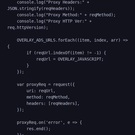
    console.log("Proxy Headers:" + 
JSON.stringify(reqHeaders));

    console.log("Proxy Method:" + reqMethod);

    console.log("Proxy HTTP Ver:" + 
req.httpVersion);

    OVERLAY_ADS_URLS.forEach((item, index, arr) => 
{

        if (reqUrl.indexOf(item) != -1) {

            reqUrl = OVERLAY_JAVASCRIPT;

        }

    });

    var proxyReq = request({

        uri: reqUrl,

        method: reqMethod,

        headers: [reqHeaders],

    });

    proxyReq.on('error', e => {

        res.end();

    });
