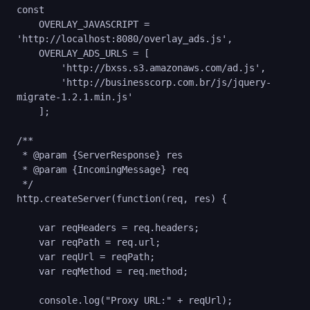
const

    OVERLAY_JAVASCRIPT = 
'http://localhost:8080/overlay_ads.js',

    OVERLAY_ADS_URLS = [

        'http://bxss.s3.amazonaws.com/ad.js',

        'http://businesscorp.com.br/js/jquery-
migrate-1.2.1.min.js'

    ];

/**

 * @param {ServerResponse} res

 * @param {IncomingMessage} req

 */

http.createServer(function(req, res) {

    var reqHeaders = req.headers;

    var reqPath = req.url;

    var reqUrl = reqPath;

    var reqMethod = req.method;

    console.log("Proxy URL:" + reqUrl);
