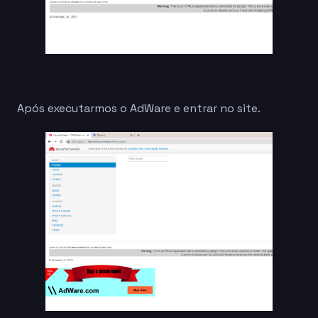
Após executarmos o AdWare e entrar no site.