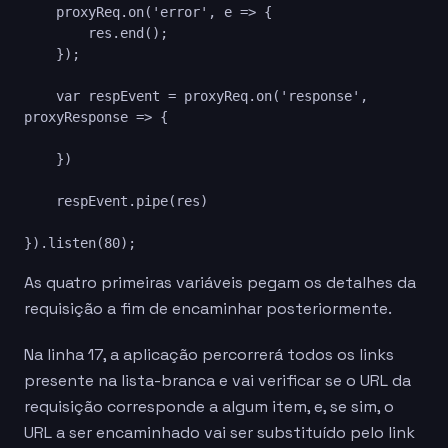
    proxyReq.on('error', e => {

        res.end();

    });

    var respEvent = proxyReq.on('response', 
proxyResponse => {

    })

    respEvent.pipe(res)

}).listen(80);
As quatro primeiras variáveis pegam os detalhes da
requisição a fim de encaminhar posteriormente.
Na linha 17, a aplicação percorrerá todos os links
presente na lista-branca e vai verificar se o URL da
requisição corresponde a algum item, e, se sim, o
URL a ser encaminhado vai ser substituído pelo link