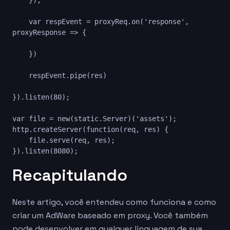
    var respEvent = proxyReq.on('response', 
proxyResponse => {

    })

    respEvent.pipe(res)

}).listen(80);

var file = new(static.Server)('assets');

http.createServer(function(req, res) {

    file.serve(req, res);

}).listen(8080);
Recapitulando
Neste artigo, você entendeu como funciona e como
criar um AdWare baseado em proxy. Você também
pode desenvolver em qualquer linguagem de sua