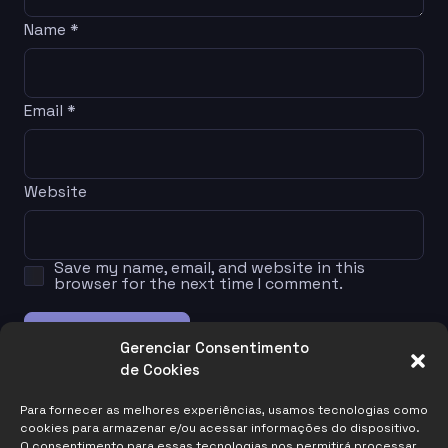
Name
*
Email
*
Website
Save my name, email, and website in this
browser for the next time I comment.
Gerenciar Consentimento
de Cookies
Links
Para fornecer as melhores experiências, usamos tecnologias como
cookies para armazenar e/ou acessar informações do dispositivo.
Home
Shop
Support
Privacy Policy
O consentimento para essas tecnologias nos permitirá processar