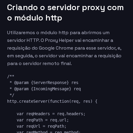
Criando o servidor proxy com
o módulo http
Utilizaremos o módulo http para abrirmos um
servidor HTTP. O Proxy Helper vai encaminhar a
requisição do Google Chrome para esse servidor, e,
em seguida, o servidor vai encaminhar a requisição
para o servidor remoto final.
/**

 * @param {ServerResponse} res

 * @param {IncomingMessage} req

 */

http.createServer(function(req, res) {

    var reqHeaders = req.headers;

    var reqPath = req.url;

    var reqUrl = reqPath;

    var reqMethod = req.method;
